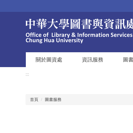
跳
到
主
要
內
容
區
關於圖資處
資訊服務
圖
:::
首頁
圖書服務