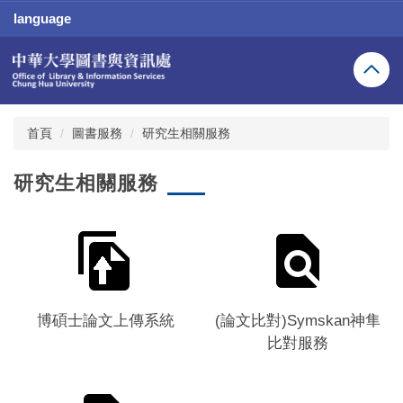
跳
language
到
主
要
內
容
區
首頁
圖書服務
研究生相關服務
研究生相關服務
隼
博碩士論文上傳系統
(論文比對)Symskan神隼
比對服務