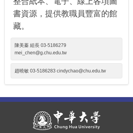
整合紙本、電子、線上各項圖
書資源，提供教職員豐富的館
藏。
承辦處長、副
年度工作計畫
統籌、執行及
陳美蓁 組長 03-5186279
處長交辦事務
之規劃與執行
管考本組各項業務
mei_chen@g.chu.edu.tw
中長程校務發
經費預算編
請購單、憑
展計畫執行與管考
列、執行及管控
證、驗收單等審核
處長交辦事項
工讀生管理與
流通服務台相
趙曉敏 03-5186283 cindychao@chu.edu.tw
辦理
公文流程掌控
核銷
圖資處行政窗
關業務
規劃圖書資訊
及內容審核
口，負責各項聯繫
系統與設備採購
書庫典藏管理
贈書窗口、編
館際互借、館
處長交辦事項
工讀生管理與
流通服務台相
工作
與維護
目與加工處理
際合作
辦理
核銷
關業務
協助系所評鑑
提供IEET、
提報財務資訊
校外讀者借書
校史館工讀生
6樓影列印機管
書庫典藏管理
贈書窗口、編
館際互借、館
提報資料
AACSB認證資訊
公開專區資料
證服務
安排
理服務
與維護
目與加工處理
際合作
填報校務資料
辦理智產權活
協助校史館參
其他臨時交辦
校外讀者借書
校史館工讀生
6樓影列印機管
庫資料
動與填報自評表
訪與管
事
證服務
安排
理服務
其他臨時交辦