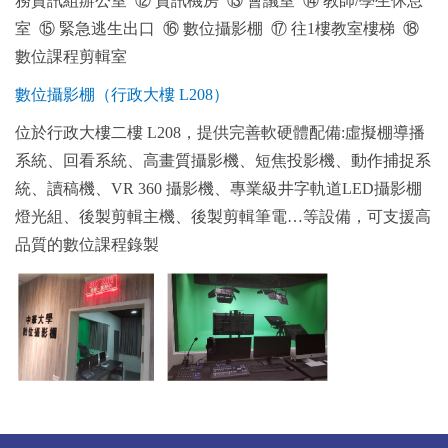
務資訊組辦公室 ⑫ 資訊機房 ⑬ 會議室 ⑭ 教師/學生休息
室 ⑮ 緊急逃生出口 ⑯ 數位攝影棚 ⑰ 往1樓教室樓梯 ⑱
數位課程剪輯室
數位攝影棚（行政大樓 L208）
位於行政大樓二樓 L208，提供完善軟硬體配備:虛擬棚導播
系統、回看系統、高畫質攝影機、短焦投影機、動作捕捉系
統、讀稿機、VR 360 攝影機、專業級井字軌道LED攝影棚
燈光組、後製剪輯主機、後製剪輯筆電…等設備，可支援高
品質的數位課程錄製