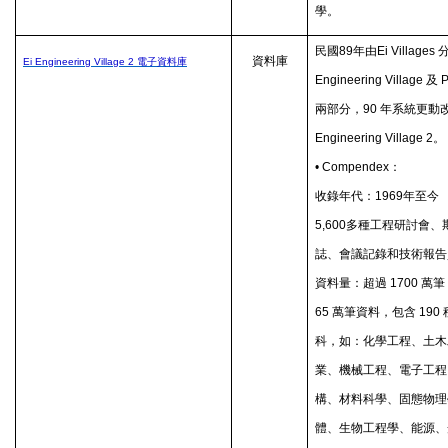
學。
民國
89
年由
Ei Villages
資料庫
Ei Engineering Village 2
電子資料庫
Engineering Village
及
P
兩部分，
90
年系統更動
Engineering Village 2
。
• Compendex
：
收錄年代：
1969
年至今
5,600
多種工程研討會、
誌、會議記錄和技術報告
資料量：超過
1700
萬筆
65
萬筆資料，包含
190
科，如：化學工程、土木
業、機械工程、電子工程
構、材料科學、固態物理
體、生物工程學、能源、