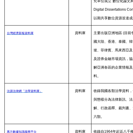
究單位成立
數位化論文
Digital Dissertations Co
以期共享數位資源並達成
資料庫
主要出版亞洲地區
(
目前
台灣經濟新報資料庫
國大陸、香港、泰國、韓
坡、菲律賓、馬來西亞及
及證券金融市場資訊，協
解亞洲各區的企業情報及
料。
資料庫
收錄我國各類法學資料，
法源法律網「法學資料庫」
與態樣分為法律新訊、法
解、行政函釋、裁判書、
六類。
資料庫
收錄自
1964
年起近八千
萬方數據知識服務平台