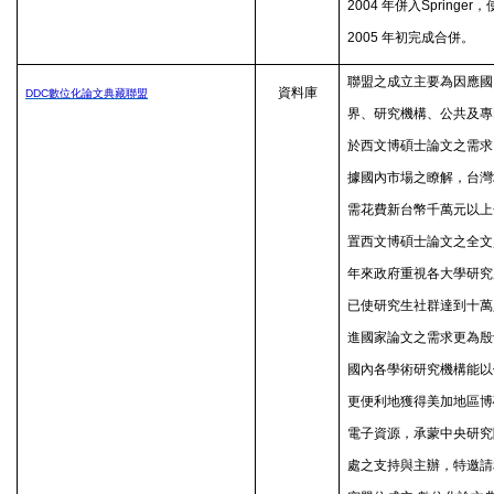
2004
年併入
Springer
，
2005
年初完成合併。
聯盟之成立主要為因應國
資料庫
DDC
數位化論文典藏聯盟
界、研究機構、公共及專
於西文博碩士論文之需求
據國內市場之瞭解，台灣
需花費新台幣千萬元以上
置西文博碩士論文之全文
年來政府重視各大學研究
已使研究生社群達到十萬
進國家論文之需求更為殷
國內各學術研究機構能以
更便利地獲得美加地區博
電子資源，承蒙中央研究
處之支持與主辦，特邀請