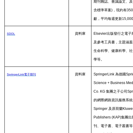
期刊雜誌、會議論文、及
含標準草案
)
，現約有
350
獻，平均每週更新
15,00
資料庫
Elsevier
出版發行之電子
SDOL
及參考工具書，主題涵蓋
生命科學、健康科學、社
學等。
資料庫
SpringerLink
為德國
Spri
SpringerLink
電子期刊
Science + Business Me
Co. KG
集團之子公司
Spr
的網際網路資訊服務系統
Springer
及原荷蘭
Kluwe
Publishers (KAP)
集團出
刊、電子書、電子叢書等