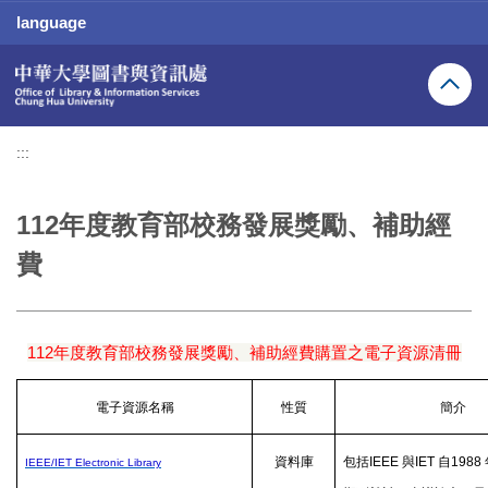
跳
language
到
主
要
內
容
區
:::
112年度教育部校務發展獎勵、補助經
費
112
年度教育部校務發展獎勵、補助經費購置之電子資源清冊
電子資源名稱
性質
簡介
資料庫
包括
IEEE
與
IET
自
1988
IEEE/IET Electronic Library