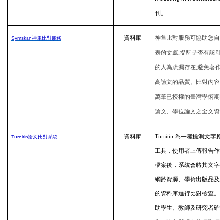
刊。
資料庫
神隼比對服務可協助您自
Symskan
神隼比對
服務
表的文獻,提醒是否有該
的人為疏漏存在,避免著作
高論文的品質。比對內容
萬筆已授權的臺灣學術期
論文、學位論文之全文資
資料庫
Turnitin
為一種檢測文字
Turnitin
論文比對系統
工具，使用者上傳報告作
檔案後，系統會將其文字
網路資源、學術出版品及 Tur
的資料庫進行比對檢查。
助學生、教師及研究者確