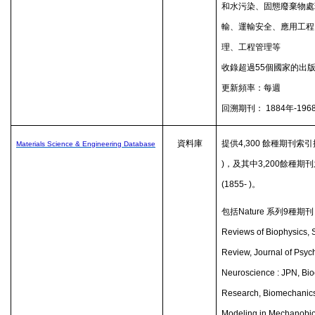
和水污染、固態廢棄物處
輸、運輸安全、應用工程
理、工程管理等
收錄超過
55
個國家的出
更新頻率：每週
回溯期刊：
1884
年
-196
資料庫
提供
4,300
餘種期刊索引
Materials Science & Engineering Database
)
，及其中
3,200
餘種期刊
(1855- )
。
包括
Nature
系列
9
種期刊
Reviews of Biophysics,
Review, Journal of Psych
Neuroscience : JPN, Bi
Research, Biomechanic
Modeling in Mechanobi