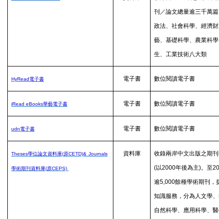
刊／論文總量逾三千萬篇
政法、社會科學、經濟財
藝、基礎科學、農業科學
生、工業技術八大類
電子書
數位閱讀電子書
HyRead
電子書
電子書
數位閱讀電子書
iRead eBooks
華藝電子書
電子書
數位閱讀電子書
udn
電子書
資料庫
收錄兩岸中文出版之期刊
Theses
學位論文資料庫(
原CETD)&
Journals
(
以
2000
年後為主
)
。至
2
學術期刊資料庫(
原CEPS)
逾
5,000
餘種學術期刊，
知識服務，分為人文學、
自然科學、應用科學、醫