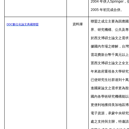
2004
年併入
Springer
，
2005
年初完成合併。
聯盟之成立主要為因應國
資料庫
DDC
數位化論文典藏聯盟
界、研究機構、公共及專
於西文博碩士論文之需求
據國內市場之瞭解，台灣
需花費新台幣千萬元以上
置西文博碩士論文之全文
年來政府重視各大學研究
已使研究生社群達到十萬
進國家論文之需求更為殷
國內各學術研究機構能以
更便利地獲得美加地區博
電子資源，承蒙中央研究
處之支持與主辦，特邀請