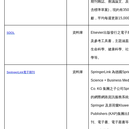
期刊雜誌、會議論文、及
含標準草案
)
，現約有
350
獻，平均每週更新
15,00
資料庫
Elsevier
出版發行之電子
SDOL
及參考工具書，主題涵蓋
生命科學、健康科學、社
學等。
資料庫
SpringerLink
為德國
Spri
SpringerLink
電子期刊
Science + Business Me
Co. KG
集團之子公司
Spr
的網際網路資訊服務系統
Springer
及原荷蘭
Kluwe
Publishers (KAP)
集團出
刊、電子書、電子叢書等