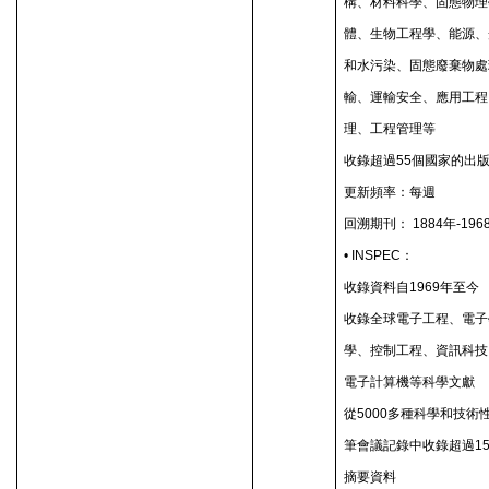
構、材料科學、固態物理
體、生物工程學、能源、
和水污染、固態廢棄物處
輸、運輸安全、應用工程
理、工程管理等
收錄超過
55
個國家的出
更新頻率：每週
回溯期刊：
1884
年
-196
• INSPEC
：
收錄資料自
1969
年至今
收錄全球電子工程、電子
學、控制工程、資訊科技
電子計算機等科學文獻
從
5000
多種科學和技術
筆會議記錄中收錄超過
1
摘要資料