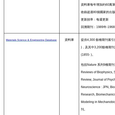
資料庫每年增加約
60
萬
收錄超過
80
個國家的出
更新頻率：每週更新
回溯期刊：
1989
年
-1968
資料庫
提供
4,300
餘種期刊索引
Materials Science & Engineering Database
)
，及其中
3,200
餘種期刊
(1855- )
。
包括
Nature
系列
9
種期刊
Reviews of Biophysics,
Review, Journal of Psych
Neuroscience : JPN, Bi
Research, Biomechanic
Modeling in Mechanobi
刊。