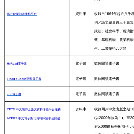
資料庫
收錄自
1964
年起近八千
萬方數據知識服務平台
刊／論文總量逾三千萬篇
政法、社會科學、經濟財
藝、基礎科學、農業科學
生、工業技術八大類
電子書
數位閱讀電子書
HyRead
電子書
電子書
數位閱讀電子書
iRead eBooks
華藝電子書
電子書
數位閱讀電子書
udn
電子書
資料庫
收錄兩岸中文出版之期刊
CETD
中文碩博士論文資料庫暨平台服務
(
以
2000
年後為主
)
。至
2
&CEPS
中文電子期刊資料庫暨平台服務
逾
5,000
餘種學術期刊，