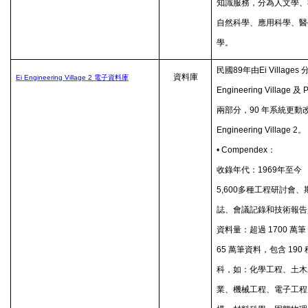
知識服務，分為人文學、
自然科學、應用科學、醫
學。
民國
89
年由
Ei Villages
資料庫
Ei Engineering Village 2
電子資料庫
Engineering Village
及
P
兩部分，
90
年系統更動
Engineering Village 2
。
• Compendex
：
收錄年代：
1969
年至今
5,600
多種工程研討會、
誌、會議記錄和技術報告
資料量：超過
1700
萬筆
65
萬筆資料，包含
190
科，如：化學工程、土木
業、機械工程、電子工程