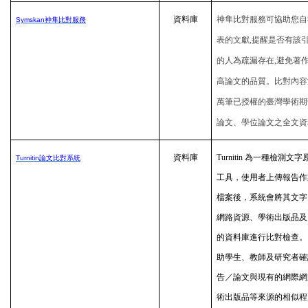
資料庫
神隼比對服務可協助您自
Symskan
神隼比對
服務
表的文獻,提醒是否有該
的人為疏漏存在,避免著作
高論文的品質。比對內容
萬筆已授權的臺灣學術期
論文、學位論文之全文資
資料庫
Turnitin
為一種檢測文字
Turnitin
論文比對系統
工具，使用者上傳報告作
檔案後，系統會將其文字
網路資源、學術出版品及 Tur
的資料庫進行比對檢查。
助學生、教師及研究者確
告／論文與現有的網際網
術出版品等來源的相似程