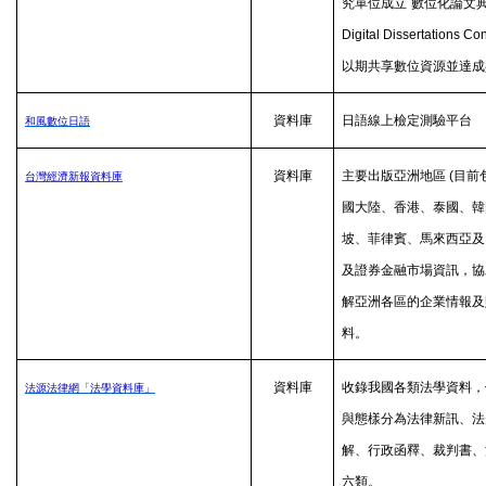
究單位成立
數位化論文
Digital Dissertations Co
以期共享數位資源並達成
資料庫
日語線上檢定測驗平台
和風數位日語
資料庫
主要出版亞洲地區
(
目前
台灣經濟新報資料庫
國大陸、香港、泰國、韓
坡、菲律賓、馬來西亞及
及證券金融市場資訊，協
解亞洲各區的企業情報及
料。
資料庫
收錄我國各類法學資料，
法源法律網「法學資料庫」
與態樣分為法律新訊、法
解、行政函釋、裁判書、
六類。