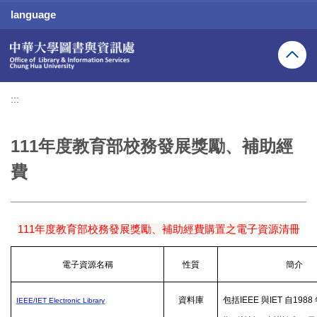
跳
language
到
主
要
內
容
區
:::
111年度教育部校務發展獎勵、補助經
費
111
年度教育部校務發展獎勵、補助經費購置之電子資源清冊
電子資源名稱
性質
簡介
資料庫
包括
IEEE
與
IET
自
1988
IEEE/IET Electronic Library