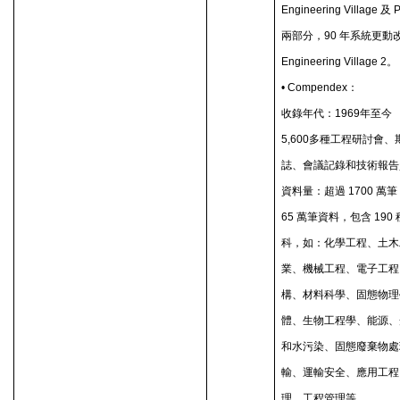
Engineering Village
及
P
兩部分，
90
年系統更動
Engineering Village 2
。
• Compendex
：
收錄年代：
1969
年至今
5,600
多種工程研討會、
誌、會議記錄和技術報告
資料量：超過
1700
萬筆
65
萬筆資料，包含
190
科，如：化學工程、土木
業、機械工程、電子工程
構、材料科學、固態物理
體、生物工程學、能源、
和水污染、固態廢棄物處
輸、運輸安全、應用工程
理、工程管理等