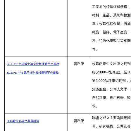
工業界的標準權威機構，
材料、產品、系統和檢測
準；收錄包括金屬、石油
織品、塑膠、電子產品、
務、特殊化學製品等相關
件。
資料庫
收錄兩岸中文出版之期刊
CETD
中文碩博士論文資料庫暨平台服務
(
以
2000
年後為主
)
。至
2
&CEPS
中文電子期刊資料庫暨平台服務
逾
5,000
餘種學術期刊，
知識服務，分為人文學、
自然科學、應用科學、醫
學。
聯盟之成立主要為因應國
資料庫
DDC
數位化論文典藏聯盟
界、研究機構、公共及專