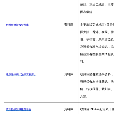
統計、進出口統計、主要
圖表彙編。
資料庫
主要出版亞洲地區
(
目前
台灣經濟新報資料庫
國大陸、香港、泰國、韓
坡、菲律賓、馬來西亞及
及證券金融市場資訊，協
解亞洲各區的企業情報及
料。
資料庫
收錄我國各類法學資料，
法源法律網「法學資料庫」
與態樣分為法律新訊、法
解、行政函釋、裁判書、
六類。
資料庫
收錄自
1964
年起近八千
萬方數據知識服務平台