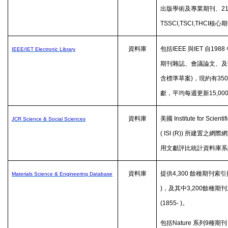
出版學術及專業期刊、
2
TSSCI,TSCI,THCI
核心期
資料庫
包括
IEEE
與
IET
自
1988
IEEE/IET Electronic Library
期刊雜誌、會議論文、及
含標準草案
)
，現約有
350
獻，平均每週更新
15,00
資料庫
美國
Institute for Scientif
JCR Science & Social Sciences
( ISI (R))
所建置之網際網
用文獻評比統計資料庫系
資料庫
提供
4,300
餘種期刊索引
Materials Science & Engineering Database
)
，及其中
3,200
餘種期刊
(1855- )
。
包括
Nature
系列
9
種期刊