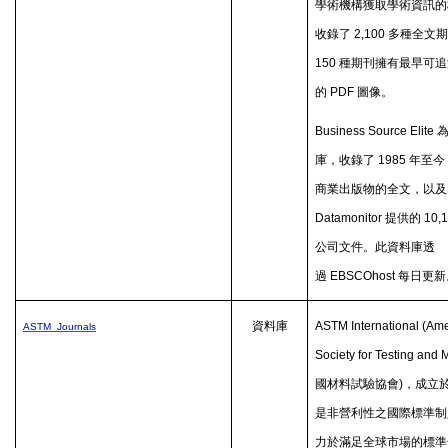
學術機構獲取學術資訊的
收錄了
2,100
多種全文期
150
種期刊擁有最早可追
的
PDF
圖像。
Business Source Elite
庫，收錄了
1985
年至今
商業出版物的全文，以及
Datamonitor
提供的
10,
公司文件。此資料庫透
過
EBSCOhost
每日更新
資料庫
ASTM International (Am
ASTM Journals
Society for Testing and 
國材料試驗協會
)
，成立
是非營利性之國際標準制
力於滿足全球市場的標準