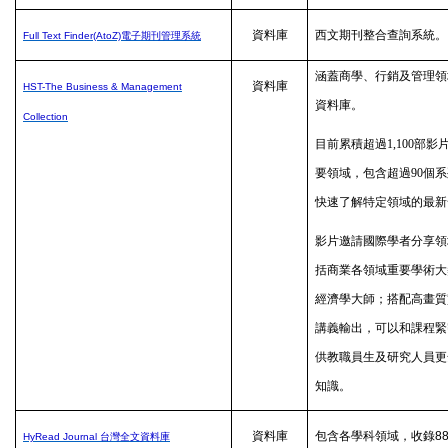
資料庫
西文期刊整合查詢系統。
Full Text Finder(AtoZ)
電子期刊管理系統
涵蓋商學、行銷及管理領
資料庫
HST-The Business & Management
資料庫。
Collection
目前累積超過1,100部影
要領域，包含超過90個
快速了解特定領域的最新
影片邀請國際學者分享領
括商業各領域重要學術大
經濟學大師；搭配高畫質
講義輸出，可以和課程緊
供教職員生及研究人員更
知識。
資料庫
包含各學科領域，收錄
8
HyRead Journal
台灣全文資料庫