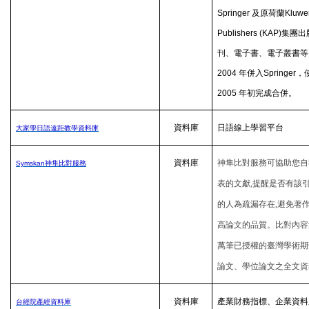
Springer
及原荷蘭
Kluwe
Publishers (KAP)
集團出
刊、電子書、電子叢書等
2004
年併入
Springer
，
2005
年初完成合併。
資料庫
日語線上學習平台
大家學日語遠距教學資料庫
資料庫
神隼比對服務可協助您自
Symskan
神隼比對
服務
表的文獻,提醒是否有該
的人為疏漏存在,避免著作
高論文的品質。比對內容
萬筆已授權的臺灣學術期
論文、學位論文之全文資
資料庫
產業財務指標、企業資料
台經院產經資料庫