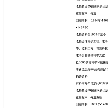
收錄超過
55
個國家的出
更新頻率：每週
回溯期刊：
1884
年
-196
• INSPEC
：
收錄資料自
1969
年至今
收錄全球電子工程、電子
學、控制工程、資訊科技
電子計算機等科學文獻
從
5000
多種科學和技術
筆會議記錄中收錄超過
1
摘要資料
資料庫每年增加約
60
萬
收錄超過
80
個國家的出
更新頻率：每週更新
回溯期刊：
1989
年
-1968