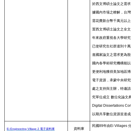
於西文博碩士論文之需求
據國內市場之瞭解，台灣
需花費新台幣千萬元以上
置西文博碩士論文之全文
年來政府重視各大學研究
已使研究生社群達到十萬
進國家論文之需求更為殷
國內各學術研究機構能以
更便利地獲得美加地區博
電子資源，承蒙中央研究
處之支持與主辦，特邀請
究單位成立
數位化論文
Digital Dissertations Co
以期共享數位資源並達成
民國
89
年由
Ei Villages
資料庫
Ei Engineering Village 2
電子資料庫