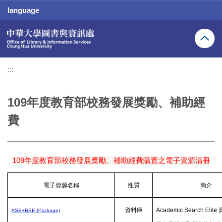
跳
language
到
主
要
內
容
區
:::
109年度教育部校務發展獎勵、補助經
費
109
年度教育部校務發展獎勵、補助經費購置之電子資源清冊
電子資源名稱
性質
簡介
資料庫
Academic Search Elite
ASE+BSE (Package)