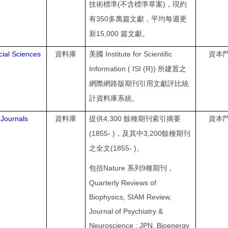
(
)
技術標準
不含標準草案
，現約
350
有
多萬篇文獻，平均每週更
15,000
新
篇文獻。
ial Sciences
Institute for Scientific
資料庫
美國
資本
Information ( ISI (R))
所建置之
網際網路版期刊引用文獻評比統
計資料庫系統。
Journals
4,300
資料庫
提供
餘種期刊索引摘要
資本
(1855- )
3,200
，及其中
餘種期刊
(1855- )
之全文
。
Nature
9
包括
系列
種期刊，
Quarterly Reviews of
Biophysics, SIAM Review,
Journal of Psychiatry &
Neuroscience : JPN, Bioenergy