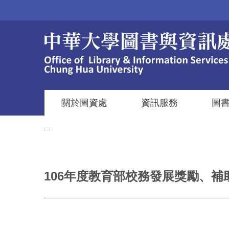
跳
到
主
要
內
容
區
關於圖資處
資訊服務
圖
:::
106年度教育部校務發展獎勵、補