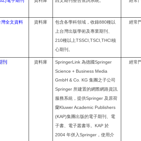
toZ)
電子期刊
資料庫
西文期刊整合查詢系統。
經常
880
台灣全文資料
資料庫
包含各學科領域，收錄
種以
經常
上台灣出版學術及專業期刊、
210
TSSCI,TSCI,THCI
種以上
核
心期刊。
期刊
SpringerLink
Springer
資料庫
為德國
經常
Science + Business Media
GmbH & Co. KG
集團之子公司
Springer
所建置的網際網路資訊
Springer
服務系統，提供
及原荷
Kluwer Academic Publishers
蘭
(KAP)
集團出版的電子期刊、電
KAP
子書、電子叢書等。
於
2004
Springer
年併入
，使用介