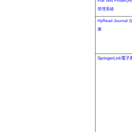
Full Text Finder(A
管理系統
HyRead Journal
庫
電子
SpringerLink