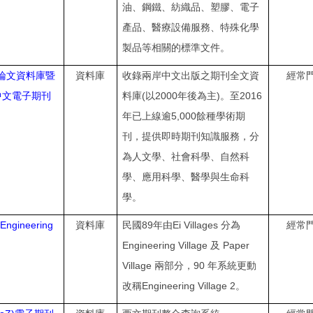
油、鋼鐵、紡織品、塑膠、電子
產品、醫療設備服務、特殊化學
製品等相關的標準文件。
論文資料庫暨
資料庫
收錄兩岸中文出版之期刊全文資
經常
(
2000
)
2016
中文電子期刊
料庫
以
年後為主
。至
5,000
年已上線逾
餘種學術期
刊，提供即時期刊知識服務，分
為人文學、社會科學、自然科
學、應用科學、醫學與生命科
學。
Engineering
89
Ei Villages
資料庫
民國
年由
分為
經常
Engineering Village
Paper
及
Village
90
兩部分，
年系統更動
Engineering Village 2
改稱
。