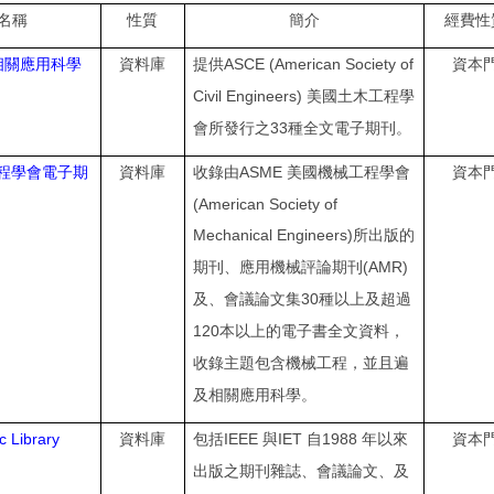
名稱
性質
簡介
經費性
ASCE (American Society of
相關應用科學
資料庫
提供
資本
Civil Engineers)
美國土木工程學
33
會所發行之
種全文電子期刊。
ASME
程學會電子期
資料庫
收錄由
美國機械工程學會
資本
(American Society of
Mechanical Engineers)
所出版的
(AMR)
期刊、應用機械評論期刊
30
及、會議論文集
種以上及超過
120
本以上的電子書全文資料，
收錄主題包含機械工程，並且遍
及相關應用科學。
c Library
IEEE
IET
1988
資料庫
包括
與
自
年以來
資本
出版之期刊雜誌、會議論文、及