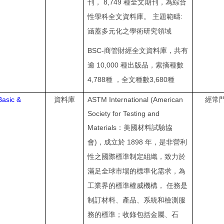
8,749
刊，
種全文期刊，為綜合
:
性學科全文資料庫。
主題範疇
涵蓋多元化之學術研究領域
BSC-
商管財經全文資料庫，共有
10,000
逾
種出版品，索摘種數
4,788
3,680
種
，全文種數
種
asic &
ASTM International (American
資料庫
經常
Society for Testing and
Materials
：美國材料試驗協
)
1898
會
，成立於
年，是非營利
性之國際標準制定組織，致力於
滿足全球市場的標準化需求，為
工業界的標準權威機構，
任務是
制訂材料、產品、系統和檢測服
務的標準；收錄包括金屬、石