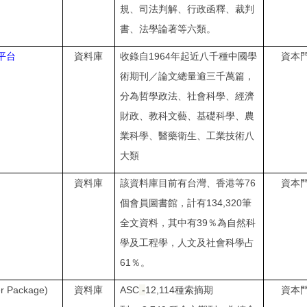
規、司法判解、行政函釋、裁判
書、法學論著等六類。
1964
平台
資料庫
收錄自
年起近八千種中國學
資本
術期刊／論文總量逾三千萬篇，
分為哲學政法、社會科學、經濟
財政、教科文藝、基礎科學、農
業科學、醫藥衛生、工業技術八
大類
76
資料庫
該資料庫目前有台灣、香港等
資本
134,320
個會員圖書館，計有
筆
39
全文資料，其中有
％為自然科
學及工程學，人文及社會科學占
61
％。
r Package)
ASC
-
12,114
資料庫
種索摘期
資本