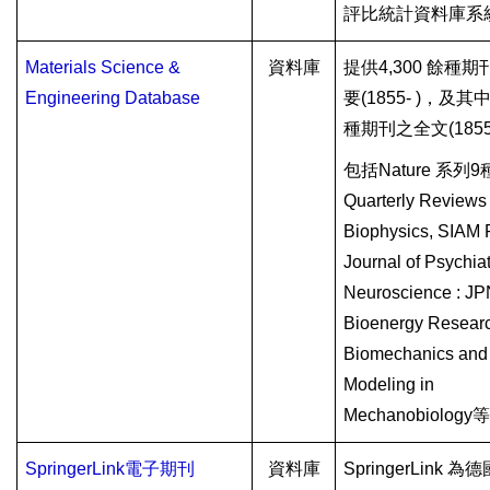
評比統計資料庫系
Materials Science &
資料庫
提供
4,300
餘種期
Engineering Database
要
(1855- )
，及其
種期刊之全文
(1855
包括
Nature
系列
9
Quarterly Reviews 
Biophysics, SIAM 
Journal of Psychia
Neuroscience : JP
Bioenergy Resear
Biomechanics and
Modeling in
Mechanobiology
SpringerLink
電子期
刊
資料庫
SpringerLink
為德