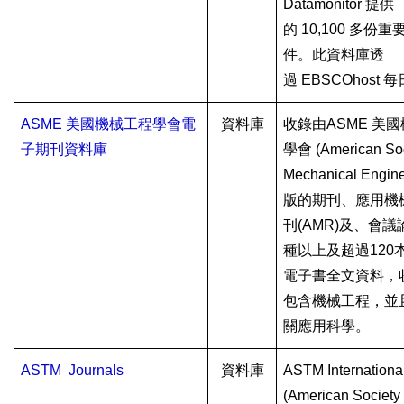
Datamonitor
提供
的
10,100
多份重
件。此資料庫透
過
EBSCOhost
每
ASME
美國機械工程學會電
資料庫
收錄由
ASME
美國
子期刊資料庫
學會
(American Soc
Mechanical Engine
版的期刊、應用機
刊
(AMR)
及、會議
種以上及超過
120
電子書全文資料，
包含機械工程，並
關應用科學。
ASTM Journals
資料庫
ASTM Internationa
(American Society 