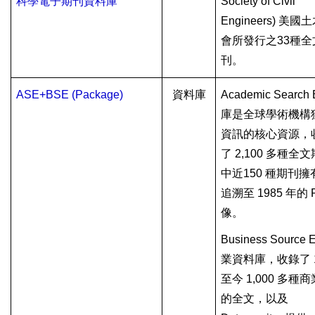
科學電子期刊資料庫
Society of Civil
Engineers)
美國土
會所發行之
33
種全
刊。
ASE+BSE (Package)
資料庫
Academic Search 
庫是全球學術機構
資訊的核心資源，
了
2,100
多種全文
中近
150
種期刊擁
追溯至
1985
年的
像。
Business Source E
業資料庫，收錄了
至今
1,000
多種商
的全文，以及