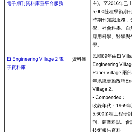
電子期刊資料庫暨平台服務
主
)
。至
2016
年已
5,000
餘種學術期
時期刊知識服務，
學、社會科學、自
應用科學、醫學與
學。
民國
89
年由
Ei Vill
Ei Engineering Village 2
電
資料庫
Engineering Villa
子資料庫
Paper Village
兩部
年系統更動改稱
En
Village 2
。
• Compendex
：
收錄年代：
1969
年
5,600
多種工程研
刊、商業雜誌、會
技術報告資料