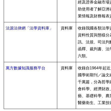
經及證券金融市場
助使用者了解亞洲
業情報及財務報表
法源法律網「法學資料庫」
資料庫
收錄我國各類法學
資料性質與態樣分
訊、法規、司法判
函釋、裁判書、法
六類。
萬方數據知識服務平台
資料庫
收錄自
1964
年起近
國學術期刊／論文
千萬篇，分為哲學
會科學、經濟財政
藝、基礎科學、農
醫藥衛生、工業技