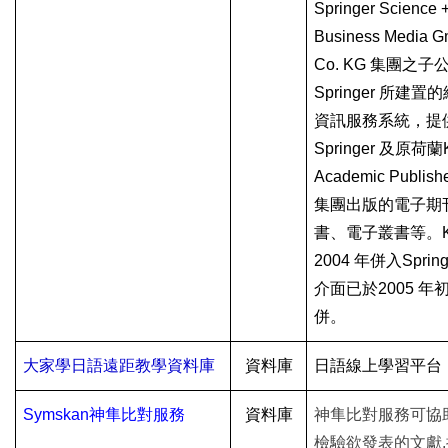
Springer Science 
Business Media 
Co. KG
集團之子
Springer
所建置的
資訊服務系統，提
Springer
及原荷蘭
Academic Publish
集團出版的電子期
書、電子叢書等。
2004
年併入
Spring
介面已於
2005
年
併。
大家學日語遠距教學資料庫
資料庫
日語線上學習平台
Symskan神隼比對服務
資料庫
神隼比對服務可協
檢驗欲發表的文獻