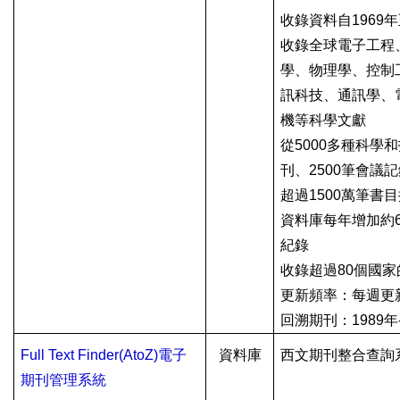
收錄資料自
1969
年
收錄全球電子工程
學、物理學、控制
訊科技、通訊學、
機等科學文獻
從
5000
多種科學和
刊、
2500
筆會議記
超過
1500
萬筆書目
資料庫每年增加約
紀錄
收錄超過
80
個國家
更新頻率：每週更
回溯期刊：
1989
年
Full Text Finder(AtoZ)
電子
資料庫
西文期刊整合查詢
期刊管理系統