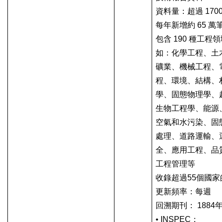
資料量：超過
170
每年新增約
65
萬
包含
190
種工程領
如：化學工程、土
礦業、機械工程、
程、環境、結構、
學、固態物理學、
生物工程學、能源
空氣和水污染、固
處理、道路運輸、
全、應用工程、品
工程管理等
收錄超過
55
個國家
更新頻率：每週
回溯期刊：
1884
• INSPEC
：