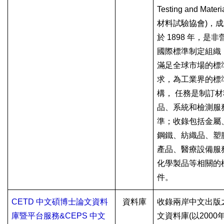
Testing and Materi
材料試驗協會
)
，成
於
1898
年，是非
國際標準制定組織
滿足全球市場的標
求，為工業界的標
構，
任務是制訂材
品、系統和檢測服
準；收錄包括金屬
鋼鐵、紡織品、塑
產品、醫療設備服
化學製品等相關的
件。
CETD
中文碩博士論文資料
資料庫
收錄兩岸中文出版
庫暨平台服務&CEPS
中文
文資料庫
(
以
2000