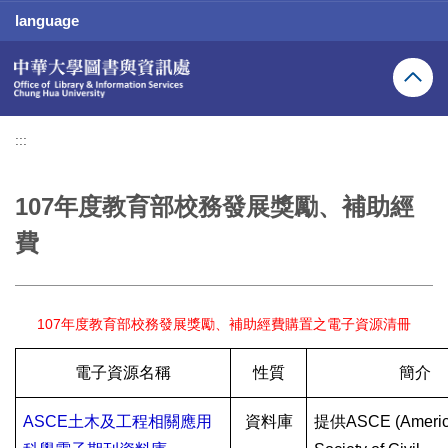
跳
language
到
主
要
內
容
區
:::
107年度教育部校務發展獎勵、補助經
費
107年度教育部校務發展獎勵、補助經費購置之電子資源清冊
電子資源名稱
性質
簡介
ASCE
土木及工程相關應用
資料庫
提供
ASCE (Ameri